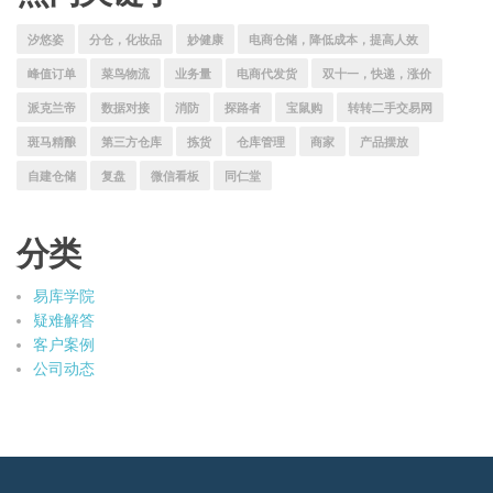
汐悠姿
分仓，化妆品
妙健康
电商仓储，降低成本，提高人效
峰值订单
菜鸟物流
业务量
电商代发货
双十一，快递，涨价
派克兰帝
数据对接
消防
探路者
宝鼠购
转转二手交易网
斑马精酿
第三方仓库
拣货
仓库管理
商家
产品摆放
自建仓储
复盘
微信看板
同仁堂
分类
易库学院
疑难解答
客户案例
公司动态